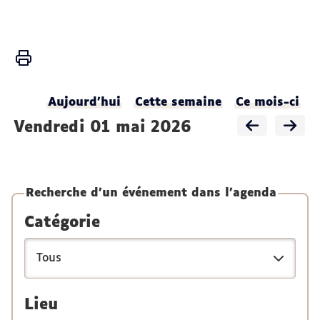
Vous
Accueil
êtes
ici :
Activités
Aujourd'hui
Cette semaine
Ce mois-ci
Agenda
vendredi 01 mai 2026
du
LADEC
Recherche d'un événement dans l'agenda
Catégorie
Lieu