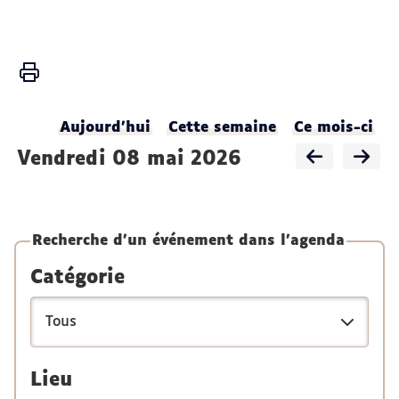
Vous
Accueil
êtes
ici :
Activités
Aujourd'hui
Cette semaine
Ce mois-ci
Agenda
vendredi 08 mai 2026
du
LADEC
Recherche d'un événement dans l'agenda
Catégorie
Lieu