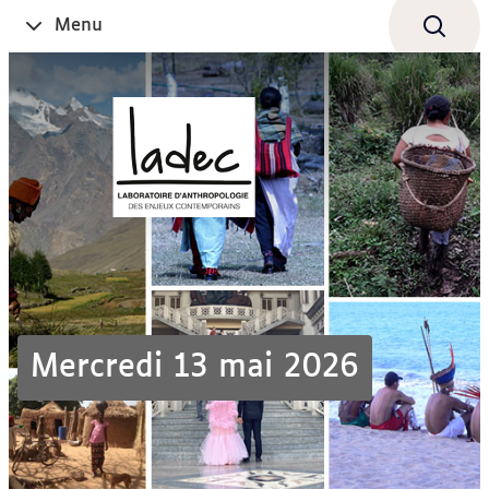
Aller
Navigation
Accès
Connexion
Menu
Ouvrir
au
directs
le
contenu
Mercredi 13 mai 2026