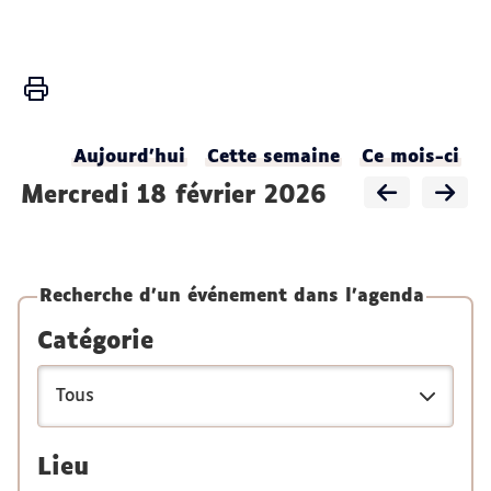
Vous
Accueil
êtes
ici :
Activités
Aujourd'hui
Cette semaine
Ce mois-ci
Agenda
mercredi 18 février 2026
du
LADEC
Recherche d'un événement dans l'agenda
Catégorie
Lieu