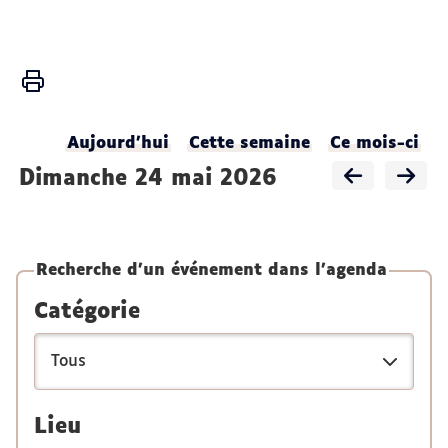
Vous
Accueil
êtes
ici :
Activités
Aujourd'hui
Cette semaine
Ce mois-ci
Agenda
dimanche 24 mai 2026
du
LADEC
Recherche d'un événement dans l'agenda
Catégorie
Lieu