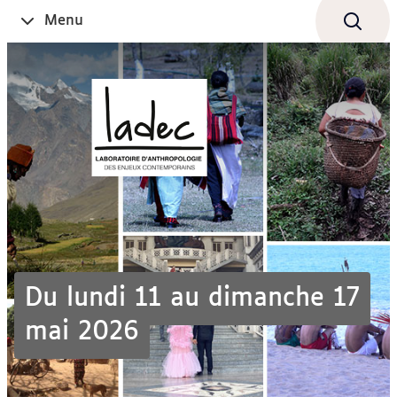
Aller
Navigation
Accès
Connexion
Menu
Ouvrir
au
directs
le
contenu
Du lundi 11 au dimanche 17
mai 2026