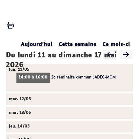
Vous
Accueil
êtes
ici :
Activités
Aujourd'hui
Cette semaine
Ce mois-ci
Agenda
du lundi 11 au dimanche 17 mai
du
2026
LADEC
lun.
11/05
14:00 à 16:00
2d séminaire commun LADEC-MOM
mar.
12/05
mer.
13/05
jeu.
14/05