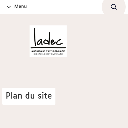
Aller
Navigation
Accès
Connexion
Menu
Ouvrir
au
directs
le
contenu
Plan du site