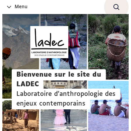
Aller
Navigation
Accès
Connexion
Menu
Ouvrir
au
directs
le
contenu
Bienvenue sur le site du
LADEC
Laboratoire d'anthropologie des
enjeux contemporains
Sur le terrain