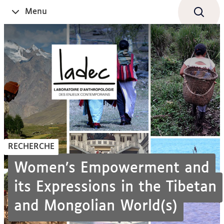
Aller
Navigation
Accès
Connexion
Menu
Ouvrir
au
directs
le
contenu
RECHERCHE
Women’s Empowerment and
its Expressions in the Tibetan
and Mongolian World(s)