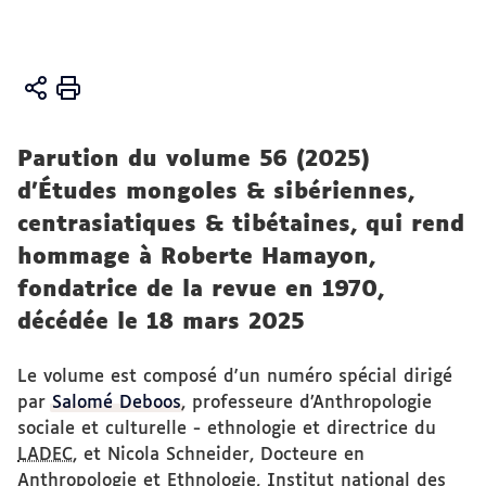
Vous
Accueil
êtes
Activités
ici :
Parution du volume 56 (2025)
Publications
d’Études mongoles & sibériennes,
centrasiatiques & tibétaines, qui rend
hommage à Roberte Hamayon,
fondatrice de la revue en 1970,
décédée le 18 mars 2025
Le volume est composé d'un numéro spécial dirigé
par
Salomé Deboos
, professeure d’Anthropologie
sociale et culturelle - ethnologie et directrice du
LADEC
, et Nicola Schneider, Docteure en
Anthropologie et Ethnologie, Institut national des