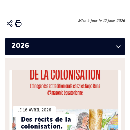
Vous
Mise à jour le 12 janv. 2026
Accueil
êtes
Activités
ici :
Publications
2026
LE 16 AVRIL 2026
Des récits de la
colonisation.