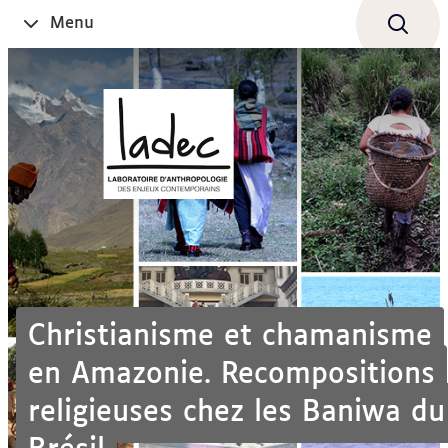
Aller
Navigation
Accès
Connexion
Menu
Ouvrir
au
directs
le
contenu
Christianisme et chamanisme
en Amazonie. Recompositions
religieuses chez les Baniwa du