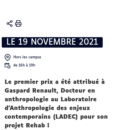
Vous
Accueil
êtes
Activités
ici :
LE 19 NOVEMBRE 2021
Valorisation
et diffusion
scientifique
Hors les campus
de 16h à 19h
Le premier prix a été attribué à
Gaspard Renault, Docteur en
anthropologie au Laboratoire
d’Anthropologie des enjeux
contemporains (LADEC) pour son
projet Rehab !