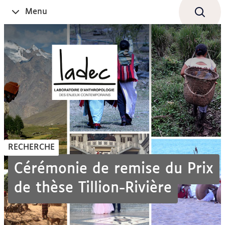
Aller
Navigation
Accès
Connexion
Menu
Ouvrir
au
directs
le
contenu
RECHERCHE
Cérémonie de remise du Prix
de thèse Tillion-Rivière