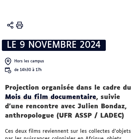
Vous
Accueil
êtes
Activités
ici :
LE 9 NOVEMBRE 2024
Valorisation
et diffusion
scientifique
Hors les campus
de 14h30 à 17h
Projection organisée dans le cadre du
Mois du film documentaire
, suivie
d’une rencontre avec Julien Bondaz,
anthropologue (UFR ASSP / LADEC)
Ces deux films reviennent sur les collectes d’objets
par les puissances coloniales en Afrique, objets