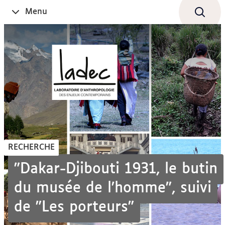
Aller
Navigation
Accès
Connexion
Menu
Ouvrir
au
directs
le
contenu
RECHERCHE
"Dakar-Djibouti 1931, le butin
du musée de l'homme", suivi
de "Les porteurs"