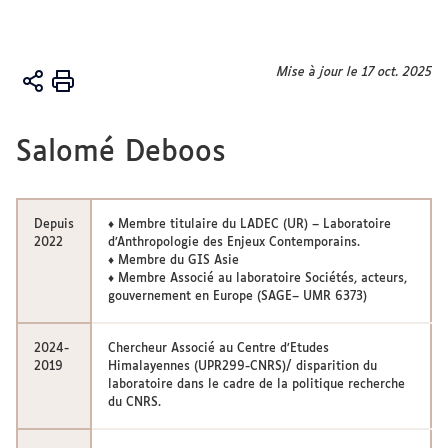
Vous
Mise à jour le 17 oct. 2025
Accueil
êtes
ici :
L'équipe
Salomé Deboos
Les
membres
titulaires
Depuis
♦ Membre titulaire du LADEC (UR) – Laboratoire
2022
d’Anthropologie des Enjeux Contemporains.
♦ Membre du GIS Asie
♦ Membre Associé au laboratoire Sociétés, acteurs,
gouvernement en Europe (SAGE– UMR 6373)
2024-
Chercheur Associé au Centre d’Etudes
2019
Himalayennes (UPR299-CNRS)/ disparition du
laboratoire dans le cadre de la politique recherche
du CNRS.