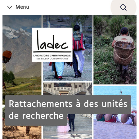
Aller
Navigation
Accès
Connexion
Menu
Ouvrir
au
directs
le
contenu
Rattachements à des unités
de recherche