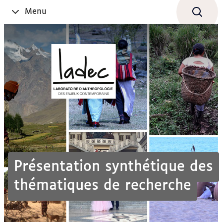
Aller
Navigation
Accès
Connexion
Menu
Ouvrir
au
directs
le
contenu
Présentation synthétique des
thématiques de recherche