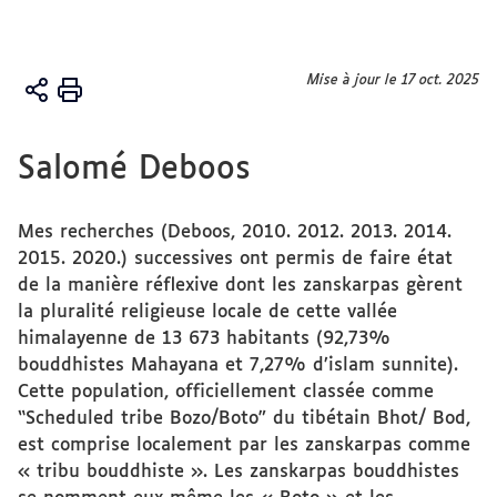
Vous
Mise à jour le 17 oct. 2025
Accueil
êtes
ici :
L'équipe
Salomé Deboos
Les
membres
titulaires
Mes recherches (Deboos, 2010. 2012. 2013. 2014.
2015. 2020.) successives ont permis de faire état
de la manière réflexive dont les zanskarpas gèrent
la pluralité religieuse locale de cette vallée
himalayenne de 13 673 habitants (92,73%
bouddhistes Mahayana et 7,27% d’islam sunnite).
Cette population, officiellement classée comme
“Scheduled tribe Bozo/Boto” du tibétain Bhot/ Bod,
est comprise localement par les zanskarpas comme
« tribu bouddhiste ». Les zanskarpas bouddhistes