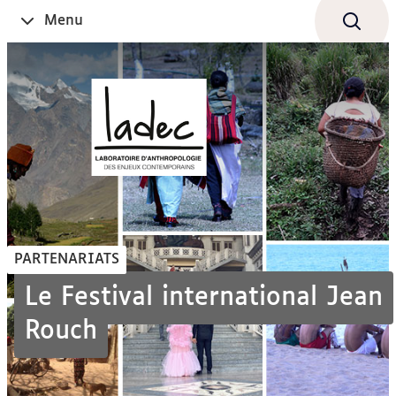
Aller
Navigation
Accès
Connexion
Menu
Ouvrir
au
directs
le
contenu
PARTENARIATS
Le Festival international Jean
Rouch